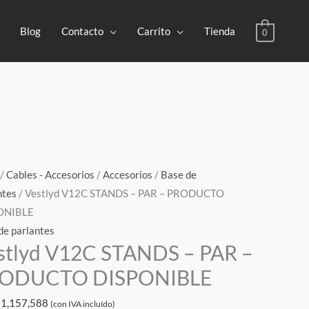
Blog
Contacto
Carrito
Tienda
0
yd
/
Cables - Accesorios
/
Accesorios
/
Base de
ntes
/ Vestlyd V12C STANDS – PAR – PRODUCTO
DS
ONIBLE
de parlantes
stlyd V12C STANDS – PAR –
ODUCTO DISPONIBLE
DUCTO
$
1,157,588
ONIBLE
(con IVA incluído)