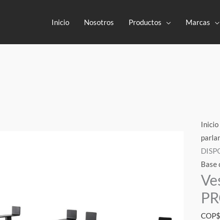
Inicio
Nosotros
Productos
Marcas
Vestl
Inicio
V12C
parla
STAN
DISP
-
Base 
Ve
PAR
-
PR
PRO
COP
DISP