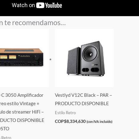
n te recomendamos…
C 3050 Amplificador
Vestlyd V12C Black – PAR –
reo estilo Vintage +
PRODUCTO DISPONIBLE
lo de streamer HiFi –
Estilo Retro
DUCTO DISPONIBLE
COP$
8,334,630
(con IVA incluído)
STO
o Retro