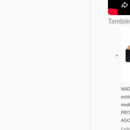
Tambié
NAD 
esté
modu
PRO
AGO
Estil