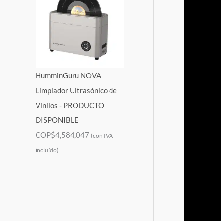
HumminGuru NOVA
Limpiador Ultrasónico de
Vinilos - PRODUCTO
DISPONIBLE
COP$
4,584,047
(con IVA
incluído)