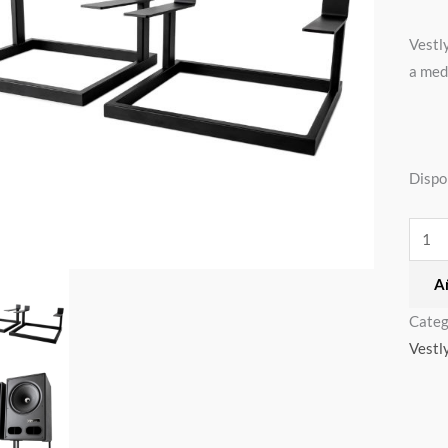
canti
Vestl
a med
Dispo
Añ
Categ
Vestl