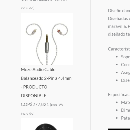
incluído)
Diseño dan
Diseñados e
maravilla. 
diseñado t
Característ
Sopo
Cons
Meze Audio Cable
Aseg
Balanceado 2-Pin a 4.4mm
Dise
- PRODUCTO
Especifica
DISPONIBLE
Mate
COP$
277,821
(con IVA
Dime
incluído)
Pata