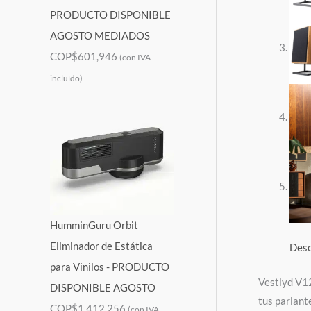
PRODUCTO DISPONIBLE
AGOSTO MEDIADOS
COP$
601,946
(con IVA
incluído)
HumminGuru Orbit
Eliminador de Estática
Desc
para Vinilos - PRODUCTO
Vestlyd V12
DISPONIBLE AGOSTO
tus parlant
COP$
1,412,256
(con IVA