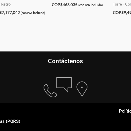
o Retro
Torre - Co
COP$
463,035
(con IVA incluído)
$
7,177,042
COP$
9,4
(con IVA incluído)
Contáctenos
Políti
ias (PQRS)