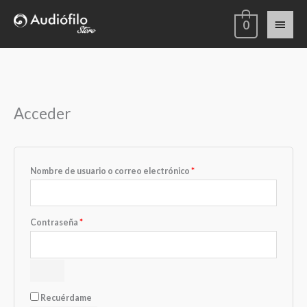
Ir
Menú
0
al
contenido
princi
Obligatorio
Obligatorio
Obligatorio
Acceder
Nombre de usuario o correo electrónico
*
Contraseña
*
Recuérdame