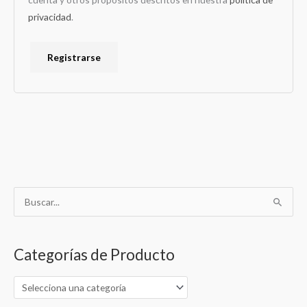
privacidad
.
Registrarse
B
u
s
Categorías de Producto
c
a
r