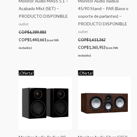
Monitor Audio MASS 5.1 –
Monitor Audio Radius
Acabado Mist (SET) –
45/90 Stand – PAR (Base o
PRODUCTO DISPONIBLE
soporte de parlantes) –
PRODUCTO DISPONIBLE
outlet
outlet
COP$
6,389,883
COP$
5,440,661
COP$
1,611,362
(con IVA
COP$
1,365,953
incluído)
(con IVA
incluído)
El
El
El
El
¡Oferta!
¡Oferta!
precio
precio
precio
precio
original
actual
original
actual
era:
es:
era:
es:
COP$3,241,245.
COP$2,755,058.
COP$5,417,510.
COP$4,584,047.