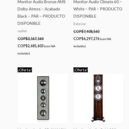
Monitor Audio Bronze AMS
Monitor Audio Climate 60 –
Dolby Atmos – Acabado
White – PAR – PRODUCTO
Black – PAR – PRODUCTO
DISPONIBLE
DISPONIBLE
Exterior
outlet
COP$
7,408,560
COP$
3,167,160
COP$
6,297,276
(con IVA
COP$
2,685,603
(con IVA
incluído)
incluído)
El
El
El
El
¡Oferta!
¡Oferta!
precio
precio
precio
precio
original
actual
original
actual
era:
es:
era:
es:
COP$9,492,218.
COP$8,056,809.
COP$32,088,327.
COP$27,319,066