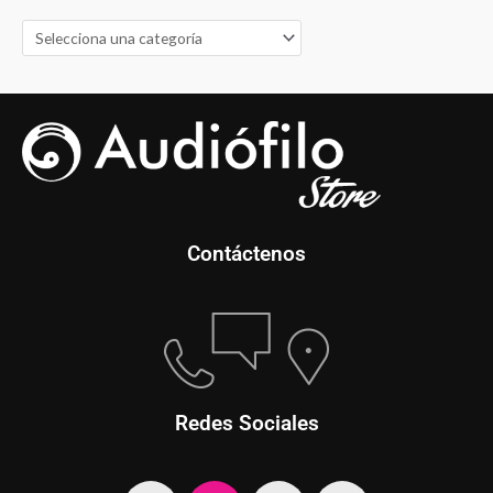
a
r
p
o
r
:
Contáctenos
Redes Sociales