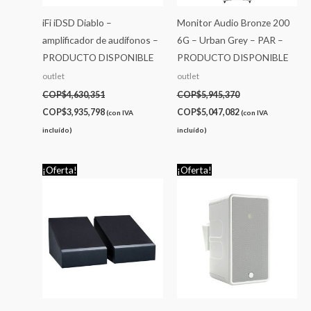
iFi iDSD Diablo –
Monitor Audio Bronze 200
amplificador de audífonos –
6G – Urban Grey – PAR –
PRODUCTO DISPONIBLE
PRODUCTO DISPONIBLE
outlet
outlet
COP$
4,630,351
COP$
5,945,370
COP$
3,935,798
COP$
5,047,082
(con IVA
(con IVA
incluído)
incluído)
El
El
El
El
¡Oferta!
¡Oferta!
precio
precio
precio
precio
original
actual
original
actual
era:
es:
era:
es:
COP$3,167,160.
COP$2,685,603.
COP$7,408,560.
COP$6,297,276.