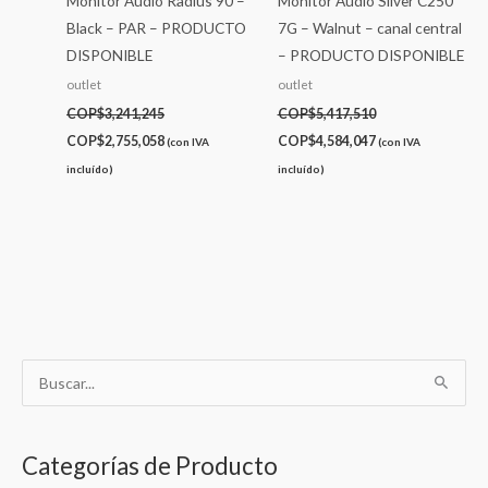
Monitor Audio Radius 90 –
Monitor Audio Silver C250
Black – PAR – PRODUCTO
7G – Walnut – canal central
DISPONIBLE
– PRODUCTO DISPONIBLE
outlet
outlet
COP$
3,241,245
COP$
5,417,510
COP$
2,755,058
COP$
4,584,047
(con IVA
(con IVA
incluído)
incluído)
B
u
s
Categorías de Producto
c