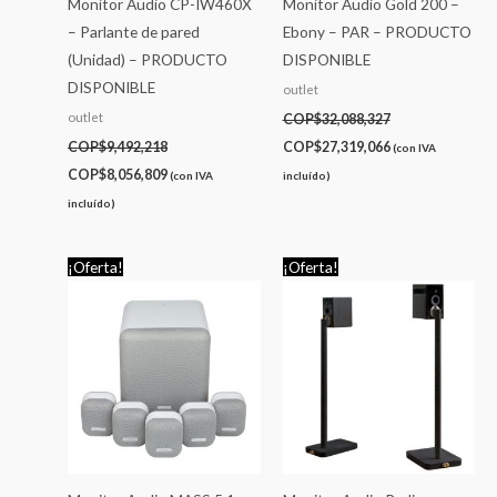
Monitor Audio CP-IW460X
Monitor Audio Gold 200 –
– Parlante de pared
Ebony – PAR – PRODUCTO
(Unidad) – PRODUCTO
DISPONIBLE
DISPONIBLE
outlet
outlet
COP$
32,088,327
COP$
9,492,218
COP$
27,319,066
(con IVA
COP$
8,056,809
(con IVA
incluído)
incluído)
El
El
El
El
¡Oferta!
¡Oferta!
precio
precio
precio
precio
original
actual
original
actual
era:
es:
era:
es:
COP$6,389,883.
COP$5,440,661.
COP$1,611,362.
COP$1,365,953.