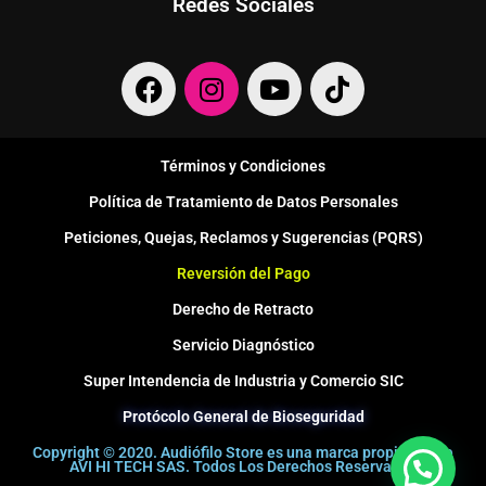
Redes Sociales
F
I
Y
T
a
n
o
i
c
s
u
k
e
t
t
t
Términos y Condiciones
b
a
u
o
Política de Tratamiento de Datos Personales
o
g
b
k
o
r
e
Peticiones, Quejas, Reclamos y Sugerencias (PQRS)
k
a
Reversión del Pago
m
Derecho de Retracto
Servicio Diagnóstico
Super Intendencia de Industria y Comercio SIC
Protócolo General de Bioseguridad
Copyright © 2020. Audiófilo Store es una marca propiedad de
AVI HI TECH SAS. Todos Los Derechos Reservados