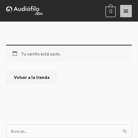
Ir
Menú
0
al
contenido
princi
Tu carrito está vacío.
Volver a la tienda
B