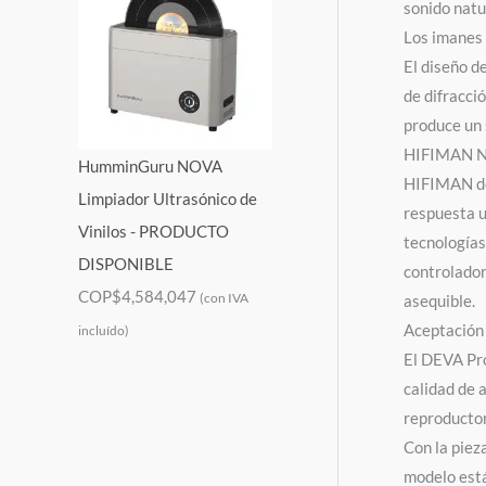
sonido natu
Los imanes 
El diseño d
de difracci
produce un 
HIFIMAN 
HumminGuru NOVA
HIFIMAN ded
Limpiador Ultrasónico de
respuesta u
Vinilos - PRODUCTO
tecnología
DISPONIBLE
controlador
COP$
4,584,047
(con IVA
asequible.
Aceptación
incluído)
El DEVA Pro
calidad de 
reproductor
Con la piez
modelo está