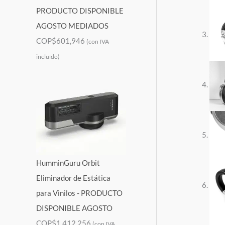
PRODUCTO DISPONIBLE
AGOSTO MEDIADOS
COP$
601,946
(con IVA
incluído)
HumminGuru Orbit
Eliminador de Estática
para Vinilos - PRODUCTO
DISPONIBLE AGOSTO
COP$
1,412,256
(con IVA