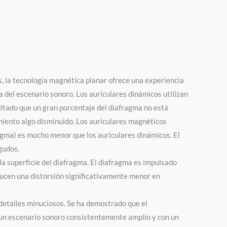
, la tecnología magnética planar ofrece una experiencia
a del escenario sonoro.
Los auriculares dinámicos utilizan
ltado que un gran porcentaje del diafragma no está
miento algo disminuido.
Los auriculares magnéticos
agma) es mucho menor que los auriculares dinámicos.
El
gudos.
la superficie del diafragma.
El diafragma es impulsado
ducen una distorsión significativamente menor en
detalles minuciosos.
Se ha demostrado que el
 un escenario sonoro consistentemente amplio y con un