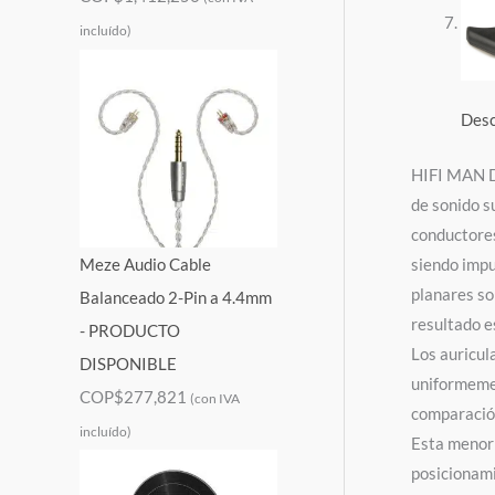
incluído)
Desc
HIFI MAN 
de sonido s
conductores
siendo impu
Meze Audio Cable
planares so
Balanceado 2-Pin a 4.4mm
resultado e
- PRODUCTO
Los auricul
DISPONIBLE
uniformemen
COP$
277,821
(con IVA
comparación
incluído)
Esta menor 
posicionami