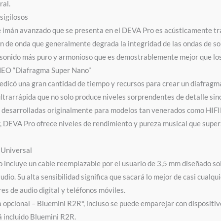
ral.
sigilosos
e imán avanzado que se presenta en el DEVA Pro es acústicamente tr
ón de onda que generalmente degrada la integridad de las ondas de so
sonido más puro y armonioso que es demostrablemente mejor que los
NEO
“Diafragma Super Nano”
icó una gran cantidad de tiempo y recursos para crear un diafragm
ltrarrápida que no solo produce niveles sorprendentes de detalle sin
s desarrolladas originalmente para modelos tan venerados como HIF
, DEVA Pro ofrece niveles de rendimiento y pureza musical que super
 Universal
 incluye un cable reemplazable por el usuario de 3,5 mm diseñado so
audio.
Su alta sensibilidad significa que sacará lo mejor de casi cualqu
es de audio digital y teléfonos móviles.
a opcional – Bluemini R2R*, incluso se puede emparejar con dispositivo
 incluido
Bluemini R2R.