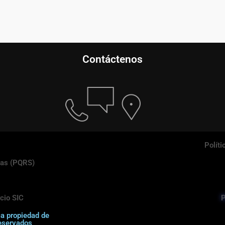
Contáctenos
Políti
ias (PQRS)
cio SIC
P
ca propiedad de
eservados