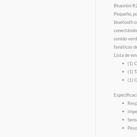
Bluemini R
Pequeño, po
bluetooth o
conectándol
sonido verd
fanáticos d
Lista de e
(1) 
(1) 
(1) 
Especificac
Resp
Impe
Sens
Peso