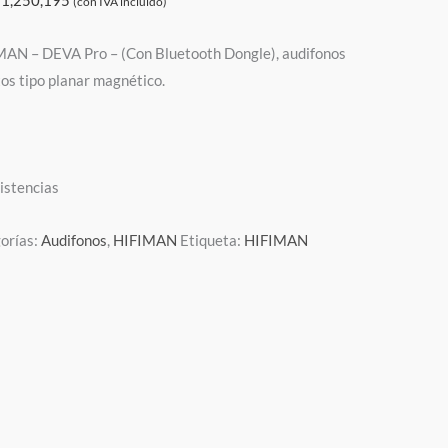
$
1,250,195
(con IVA incluído)
MAN – DEVA Pro – (Con Bluetooth Dongle), audifonos
tos tipo planar magnético.
xistencias
orías:
Audifonos
,
HIFIMAN
Etiqueta:
HIFIMAN