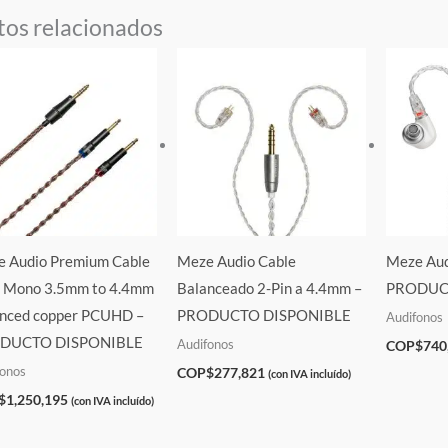
tos relacionados
 Audio Premium Cable
Meze Audio Cable
Meze Aud
 Mono 3.5mm to 4.4mm
Balanceado 2-Pin a 4.4mm –
PRODUC
nced copper PCUHD –
PRODUCTO DISPONIBLE
Audifonos
DUCTO DISPONIBLE
Audifonos
COP$
740
fonos
COP$
277,821
(con IVA incluído)
$
1,250,195
(con IVA incluído)