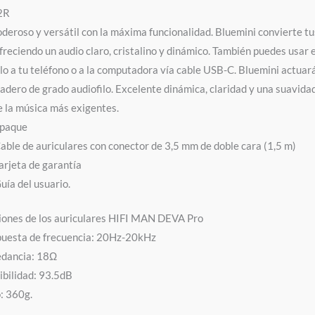
2R
deroso y versátil con la máxima funcionalidad. Bluemini convierte t
freciendo un audio claro, cristalino y dinámico. También puedes usar
o a tu teléfono o a la computadora vía cable USB-C. Bluemini actuar
adero de grado audiofilo.
Excelente dinámica, claridad y una suavidad 
e la música más exigentes.
mpaque
Cable de auriculares con conector de 3,5 mm de doble cara (1,5 m)
Tarjeta de garantía
Guía del usuario.
iones de los auriculares HIFI MAN DEVA Pro
uesta de frecuencia: 20Hz-20kHz
dancia: 18Ω
ibilidad: 93.5dB
: 360g.