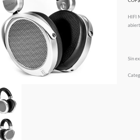
COP
HIFI 
abier
Sin e
Categ