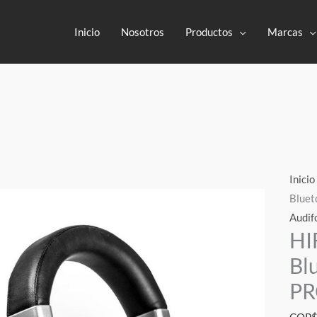
Inicio
Nosotros
Productos
Marcas
Inicio
Blue
Audif
HI
Bl
P