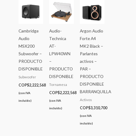
Cambridge
Audio-
Argon Audio
Audio
Technica
Forte A4
MSX200
AT-
MK2 Black –
Subwoofer –
LPW40WN
Parlantes
PRODUCTO
–
activos –
DISPONIBLE
PRODUCTO
PAR –
DISPONIBLE
PRODUCTO
Subwoofer
DISPONIBLE
Tornamesa
COP$
2,222,568
BARRANQUILLA
COP$
2,222,568
(con IVA
Activos
incluído)
(con IVA
COP$
3,310,700
incluído)
(con IVA
incluído)