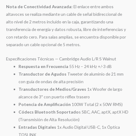
Nota de Conectividad Avanzada:
El enlace entre ambos
altavoces se realiza mediante un cable de señal bidireccional de
alto nivel de 2 metros incluido en la caja, garantizando una
transferencia de energía y datos robusta, libre de interferencias y
con retardo cero
. Para salas amplias, se encuentra disponible por
separado un cable opcional de 5 metros
.
Especificaciones Técnicas — Cambridge Audio L/R S Walnut
Respuesta en Frecuencia
55 Hz – 24 kHz +/-3 dB
Transductor de Agudos
Tweeter de aluminio de 21 mm
con guía de ondas de alta precisión
Transductores de Medios/Graves
1x Woofer de largo
alcance de 3″ con puerto réflex trasero
Potencia de Amplificación
100W Total (2 x 50W RMS)
Códecs Bluetooth Soportado
s SBC, AAC, aptX, aptX HD
(Transmisión de Alta Resolución)
Entradas Digitales
1x Audio Digital USB-C, 1x Óptica
TOSLINK