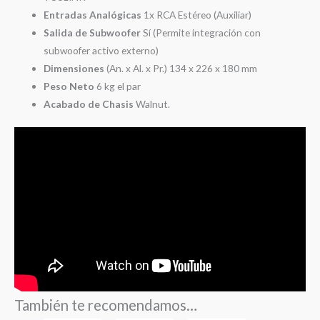
Entradas Analógicas
1x RCA Estéreo (Auxiliar)
Salida de Subwoofer
Sí (Permite integración con
subwoofer activo externo)
Dimensiones
(An. x Al. x Pr.) 134 x 226 x 180 mm
Peso Neto
6 kg el par
Acabado de Chasis
Walnut.
También te recomendamos…