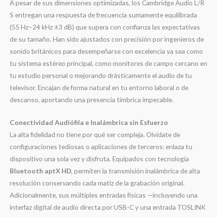
A pesar de sus dimensiones optimizadas, los Cambridge Audio L/R
S entregan una respuesta de frecuencia sumamente equilibrada
(
55
Hz
−
24
kHz
±
3
dB
) que supera con confianza las expectativas
de su tamaño
. Han sido ajustados con precisión por ingenieros de
sonido británicos para desempeñarse con excelencia ya sea como
tu sistema estéreo principal, como monitores de campo cercano en
tu estudio personal o mejorando drásticamente el audio de tu
televisor
. Encajan de forma natural en tu entorno laboral o de
descanso, aportando una presencia tímbrica impecable
.
Conectividad Audiófila e Inalámbrica sin Esfuerzo
La alta fidelidad no tiene por qué ser compleja
. Olvídate de
configuraciones tediosas o aplicaciones de terceros: enlaza tu
dispositivo una sola vez y disfruta
. Equipados con tecnología
Bluetooth aptX HD
, permiten la transmisión inalámbrica de alta
resolución conservando cada matiz de la grabación original
.
Adicionalmente, sus múltiples entradas físicas —incluyendo una
interfaz digital de audio directa por USB-C y una entrada TOSLINK