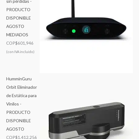
sin pérdidas -
PRODUCTO
DISPONIBLE
AGOSTO
MEDIADOS
COP$
601,946
(con IVA incluído)
HumminGuru
Orbit Eliminador
de Estática para
Vinilos -
PRODUCTO
DISPONIBLE
AGOSTO
COP$
1,412,256