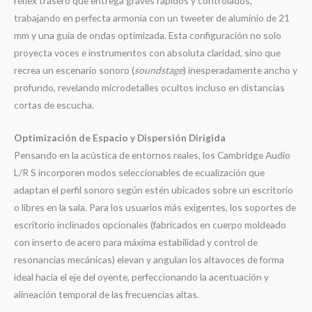
réflex trasero que entrega graves rápidos y controlados,
trabajando en perfecta armonía con un tweeter de aluminio de 21
mm y una guía de ondas optimizada
. Esta configuración no solo
proyecta voces e instrumentos con absoluta claridad, sino que
recrea un escenario sonoro (
soundstage
) inesperadamente ancho y
profundo, revelando microdetalles ocultos incluso en distancias
cortas de escucha
.
Optimización de Espacio y Dispersión Dirigida
Pensando en la acústica de entornos reales, los Cambridge Audio
L/R S incorporen modos seleccionables de ecualización que
adaptan el perfil sonoro según estén ubicados sobre un escritorio
o libres en la sala
. Para los usuarios más exigentes, los soportes de
escritorio inclinados opcionales (fabricados en cuerpo moldeado
con inserto de acero para máxima estabilidad y control de
resonancias mecánicas) elevan y angulan los altavoces de forma
ideal hacia el eje del oyente, perfeccionando la acentuación y
alineación temporal de las frecuencias altas
.