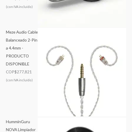
(con IVA incluído)
Meze Audio Cable
Balanceado 2-Pin
a 4.4mm -
PRODUCTO
DISPONIBLE
COP$
277,821
(con IVA incluído)
HumminGuru
NOVA Limpiador