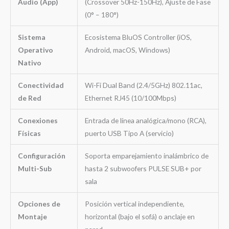
Audio (App)
(Crossover 50Hz-150Hz), Ajuste de Fase
(0° – 180°)
Sistema
Ecosistema BluOS Controller (iOS,
Operativo
Android, macOS, Windows)
Nativo
Conectividad
Wi-Fi Dual Band (2.4/5GHz) 802.11ac,
de Red
Ethernet RJ45 (10/100Mbps)
Conexiones
Entrada de línea analógica/mono (RCA),
Físicas
puerto USB Tipo A (servicio)
Configuración
Soporta emparejamiento inalámbrico de
Multi-Sub
hasta 2 subwoofers PULSE SUB+ por
sala
Opciones de
Posición vertical independiente,
Montaje
horizontal (bajo el sofá) o anclaje en