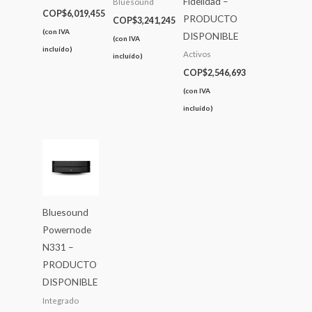
Fidelidad –
Bluesound
COP$
6,019,455
PRODUCTO
COP$
3,241,245
(con IVA
DISPONIBLE
(con IVA
incluído)
Activos
incluído)
COP$
2,546,693
(con IVA
incluído)
Bluesound
Powernode
N331 –
PRODUCTO
DISPONIBLE
Integrado