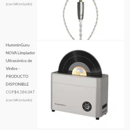
(con IVA incluído)
HumminGuru
NOVA Limpiador
Ultrasónico de
Vinilos -
PRODUCTO
DISPONIBLE
COP$
4,584,047
(con IVA incluído)