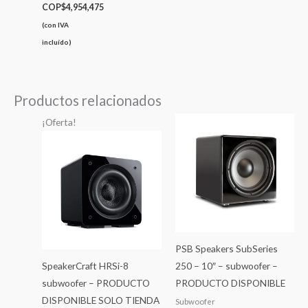
COP$
4,954,475
(con IVA
incluído)
Productos relacionados
El
El
¡Oferta!
precio
precio
original
actual
era:
es:
COP$5,926,849.
COP$4,144,163.
PSB Speakers SubSeries
SpeakerCraft HRSi-8
250 – 10″ – subwoofer –
subwoofer – PRODUCTO
PRODUCTO DISPONIBLE
DISPONIBLE SOLO TIENDA
Subwoofer