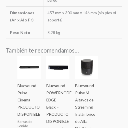
pared
Dimensiones
457 mm x 300 mm x 146 mm (sin pies ni
(An x Al x Pr)
soporte)
Peso Neto
8.28 kg
También te recomendamos…
Bluesound
Bluesound
Bluesound
Pulse
POWERNODE
Pulse M –
Cinema –
EDGE –
Altavoz de
PRODUCTO
Black –
Streaming
DISPONIBLE
PRODUCTO
Inalámbrico
DISPONIBLE
de Alta
Barras de
Sonido