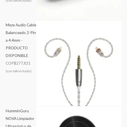
(con IVA incluído)
Meze Audio Cable
Balanceado 2-Pin
a 4.4mm -
PRODUCTO
DISPONIBLE
COP$
277,821
(con IVA incluído)
HumminGuru
NOVA Limpiador
Ultrasónico de