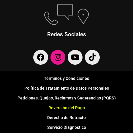
Redes Sociales
F
I
Y
T
a
n
o
i
c
s
u
k
e
t
t
t
Términos y Condiciones
b
a
u
o
Política de Tratamiento de Datos Personales
o
g
b
k
o
r
e
Peticiones, Quejas, Reclamos y Sugerencias (PQRS)
k
a
Reversión del Pago
m
Derecho de Retracto
Servicio Diagnóstico