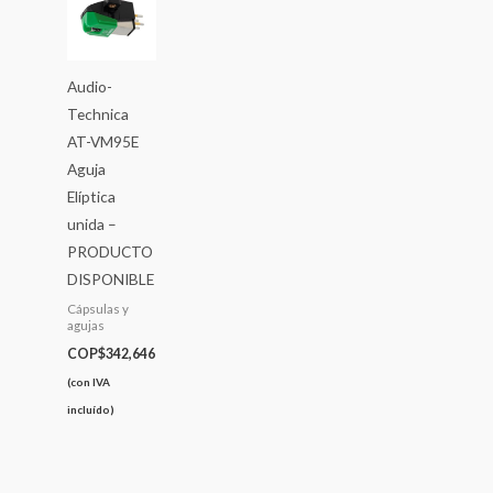
Audio-
Technica
AT-VM95E
Aguja
Elíptica
unida –
PRODUCTO
DISPONIBLE
Cápsulas y
agujas
COP$
342,646
(con IVA
incluído)