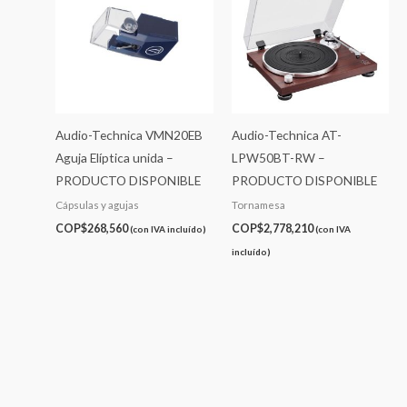
Audio-Technica VMN20EB
Audio-Technica AT-
Aguja Elíptica unida –
LPW50BT-RW –
PRODUCTO DISPONIBLE
PRODUCTO DISPONIBLE
Cápsulas y agujas
Tornamesa
COP$
268,560
COP$
2,778,210
(con IVA incluído)
(con IVA
incluído)