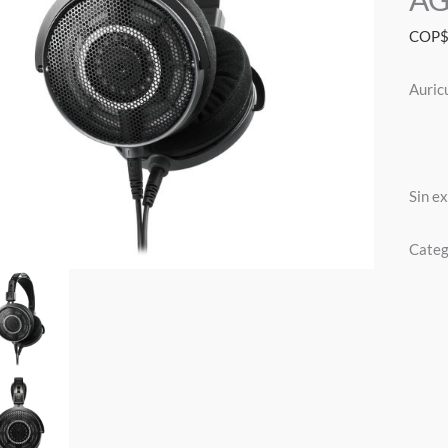
COP
Auric
Sin e
Categ