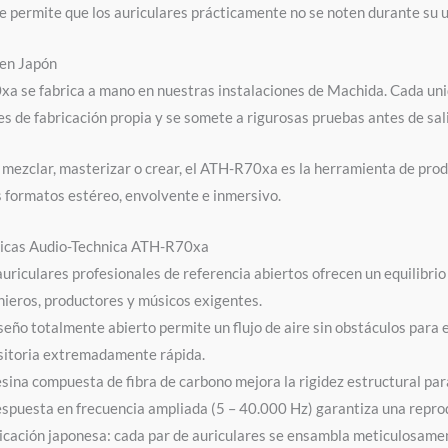
 permite que los auriculares prácticamente no se noten durante su us
 en Japón
a se fabrica a mano en nuestras instalaciones de Machida. Cada un
 de fabricación propia y se somete a rigurosas pruebas antes de sali
 mezclar, masterizar o crear, el ATH-R70xa es la herramienta de prod
os formatos estéreo, envolvente e inmersivo.
ticas Audio-Technica ATH-R70xa
auriculares profesionales de referencia abiertos ofrecen un equilibri
nieros, productores y músicos exigentes.
iseño totalmente abierto permite un flujo de aire sin obstáculos para
sitoria extremadamente rápida.
esina compuesta de fibra de carbono mejora la rigidez estructural par
espuesta en frecuencia ampliada (5 – 40.000 Hz) garantiza una reprodu
icación japonesa: cada par de auriculares se ensambla meticulosamen