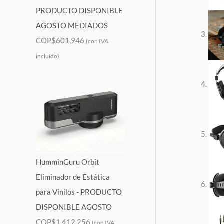
PRODUCTO DISPONIBLE
AGOSTO MEDIADOS
COP$
601,946
(con IVA
incluído)
HumminGuru Orbit
Eliminador de Estática
para Vinilos - PRODUCTO
DISPONIBLE AGOSTO
COP$
1,412,256
(con IVA