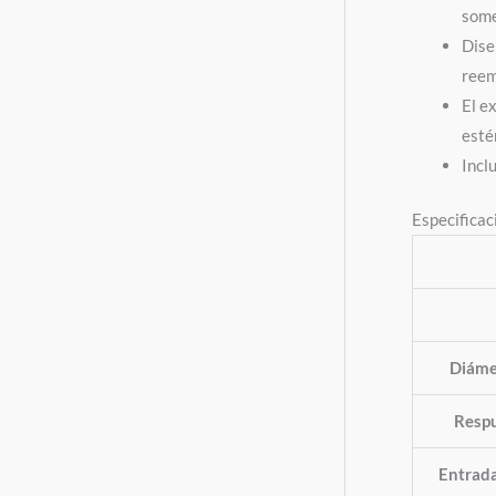
some
Dise
reem
El e
esté
Incl
Especifica
Diáme
Respu
Entrad