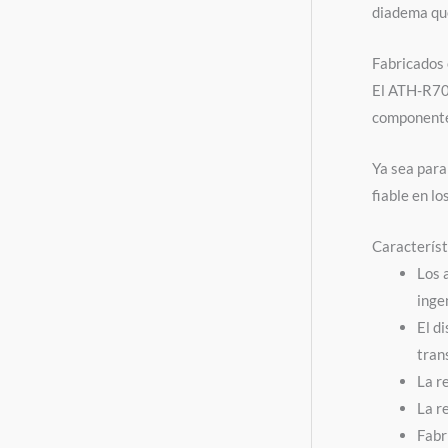
diadema que
Fabricados
El ATH-R70x
componentes
Ya sea para
fiable en l
Caracterís
Los 
inge
El d
tran
La r
La r
Fabr