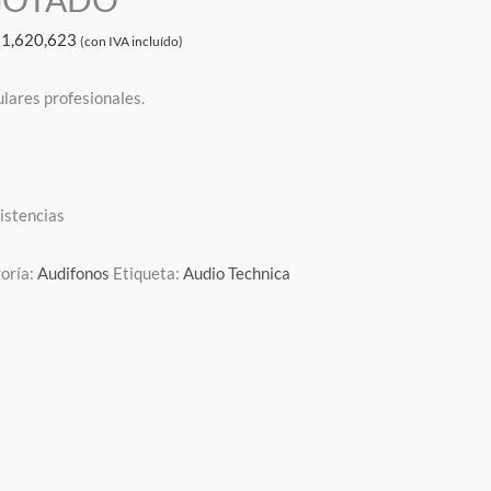
$
1,620,623
(con IVA incluído)
ulares profesionales.
xistencias
oría:
Audifonos
Etiqueta:
Audio Technica