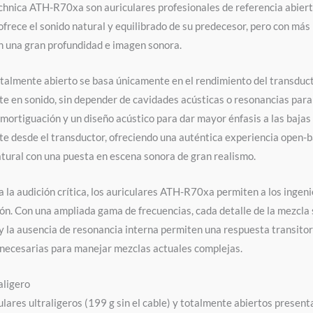
chnica ATH-R70xa son auriculares profesionales de referencia abiert
rece el sonido natural y equilibrado de su predecesor, pero con más 
n una gran profundidad e imagen sonora.
otalmente abierto se basa únicamente en el rendimiento del transduc
e en sonido, sin depender de cavidades acústicas o resonancias par
amortiguación y un diseño acústico para dar mayor énfasis a las baja
e desde el transductor, ofreciendo una auténtica experiencia open-ba
atural con una puesta en escena sonora de gran realismo.
 la audición crítica, los auriculares ATH-R70xa permiten a los ingeni
ón. Con una ampliada gama de frecuencias, cada detalle de la mezcla se
y la ausencia de resonancia interna permiten una respuesta transito
necesarias para manejar mezclas actuales complejas.
aligero
ulares ultraligeros (199 g sin el cable) y totalmente abiertos prese