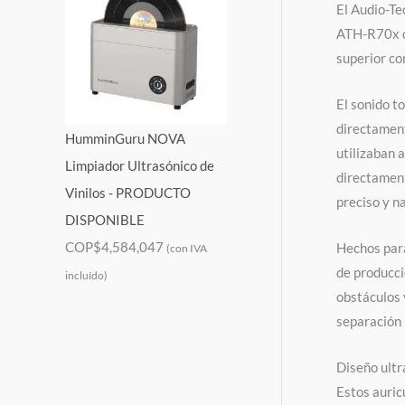
El Audio-Te
ATH-R70x of
superior co
El sonido t
directament
HumminGuru NOVA
utilizaban 
Limpiador Ultrasónico de
directament
Vinilos - PRODUCTO
preciso y n
DISPONIBLE
COP$
4,584,047
Hechos para
(con IVA
de producci
incluído)
obstáculos 
separación 
Diseño ultr
Estos auric