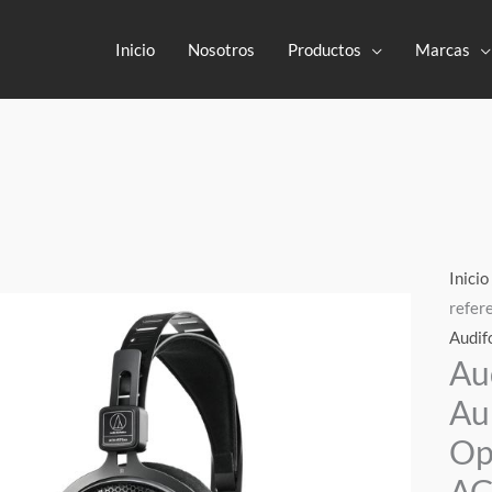
Inicio
Nosotros
Productos
Marcas
Inicio
refe
Audif
Au
Au
Op
A