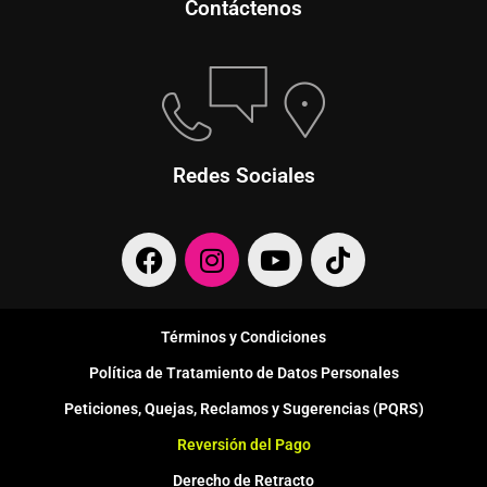
Contáctenos
Redes Sociales
F
I
Y
T
a
n
o
i
c
s
u
k
e
t
t
t
Términos y Condiciones
b
a
u
o
Política de Tratamiento de Datos Personales
o
g
b
k
o
r
e
Peticiones, Quejas, Reclamos y Sugerencias (PQRS)
k
a
Reversión del Pago
m
Derecho de Retracto