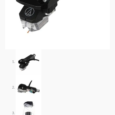
unida
-
PRODUCTO
DISPONIBLE
cantidad