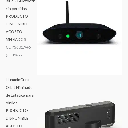
Blue 2 Bluetooth
sin pérdidas -
PRODUCTO
DISPONIBLE
AGOSTO
MEDIADOS
COP$
601,946
(con IVA incluído)
HumminGuru
Orbit Eliminador
de Estática para
Vinilos -
PRODUCTO
DISPONIBLE
AGOSTO