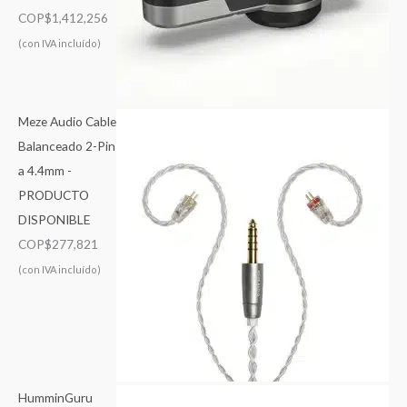
COP$
1,412,256
(con IVA incluído)
Meze Audio Cable
Balanceado 2-Pin
a 4.4mm -
PRODUCTO
DISPONIBLE
COP$
277,821
(con IVA incluído)
HumminGuru