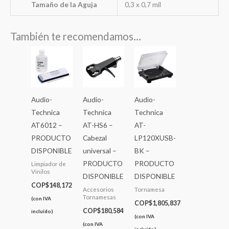
Tamaño de la Aguja
0,3 x 0,7 mil
También te recomendamos…
Audio-
Audio-
Audio-
Technica
Technica
Technica
AT6012 –
AT-HS6 –
AT-
PRODUCTO
Cabezal
LP120XUSB-
DISPONIBLE
universal –
BK –
PRODUCTO
PRODUCTO
Limpiador de
Vinilos
DISPONIBLE
DISPONIBLE
COP$
148,172
Accesorios
Tornamesa
Tornamesas
(con IVA
COP$
1,805,837
COP$
180,584
incluído)
(con IVA
(con IVA