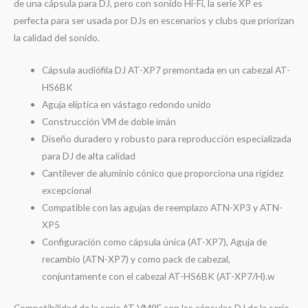
de una cápsula para DJ, pero con sonido Hi-Fi, la serie XP es
perfecta para ser usada por DJs en escenarios y clubs que priorizan
la calidad del sonido.
Cápsula audiófila DJ AT-XP7 premontada en un cabezal AT-
HS6BK
Aguja elíptica en vástago redondo unido
Construcción VM de doble imán
Diseño duradero y robusto para reproducción especializada
para DJ de alta calidad
Cantilever de aluminio cónico que proporciona una rigidez
excepcional
Compatible con las agujas de reemplazo ATN-XP3 y ATN-
XP5
Configuración como cápsula única (AT-XP7), Aguja de
recambio (ATN-XP7) y como pack de cabezal,
conjuntamente con el cabezal AT-HS6BK (AT-XP7/H).w
Compatibilidad de la serie AT-VM9E con las cápsulas DJ de la serie