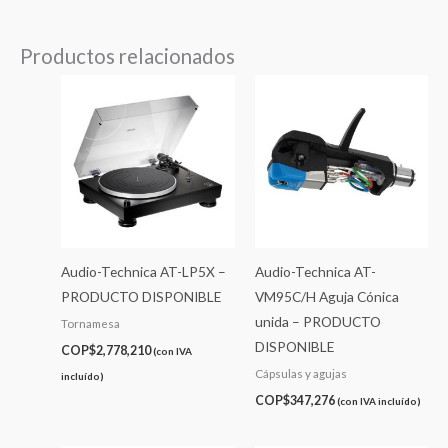
Productos relacionados
Audio-Technica AT-LP5X –
Audio-Technica AT-
PRODUCTO DISPONIBLE
VM95C/H Aguja Cónica
unida – PRODUCTO
Tornamesa
DISPONIBLE
COP$
2,778,210
(con IVA
Cápsulas y agujas
incluído)
COP$
347,276
(con IVA incluído)