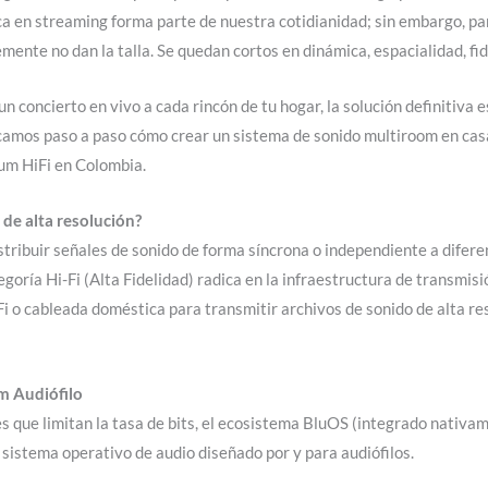
ica en streaming forma parte de nuestra cotidianidad; sin embargo, pa
ente no dan la talla. Se quedan cortos en dinámica, espacialidad, fid
 un concierto en vivo a cada rincón de tu hogar, la solución definitiv
icamos paso a paso cómo crear un sistema de sonido multiroom en cas
um HiFi en Colombia.
de alta resolución?
tribuir señales de sonido de forma síncrona o independiente a diferen
oría Hi-Fi (Alta Fidelidad) radica en la infraestructura de transmisi
i-Fi o cableada doméstica para transmitir archivos de sonido de alta r
om Audiófilo
es que limitan la tasa de bits, el ecosistema BluOS (integrado nati
sistema operativo de audio diseñado por y para audiófilos.