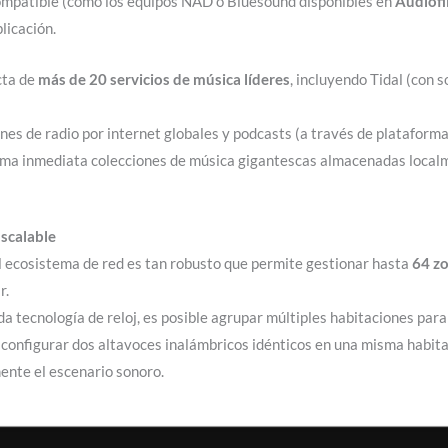
 compatible (como los equipos NAD o Bluesound disponibles en
Audiofi
licación.
cta de
más de 20 servicios de música líderes
, incluyendo Tidal (con 
ones de radio por internet globales y podcasts (a través de platafor
orma inmediata colecciones de música gigantescas almacenadas local
scalable
 ecosistema de red es tan robusto que permite gestionar hasta
64 z
r.
a tecnología de reloj, es posible agrupar múltiples habitaciones para
configurar dos altavoces inalámbricos idénticos en una misma habit
ente el escenario sonoro.