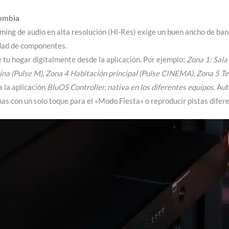
lombia
aming de audio en alta resolución (Hi-Res) exige un buen ancho de ba
idad de componentes.
 tu hogar digitalmente desde la aplicación. Por ejemplo:
Zona 1: Sala
ina (Pulse M), Zona 4 Habitación principal (Pulse CINEMA), Zona 5 
a la aplicación
BluOS Controller, nativa en los diferentes equipos
. Au
nas con un solo toque para el «Modo Fiesta» o reproducir pistas difere