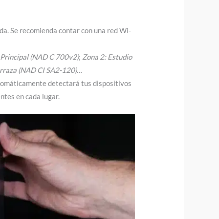
nda. Se recomienda contar con una red Wi-
 Principal (NAD C 700v2)
;
Zona 2: Estudio
Terraza (NAD CI SA2-120)
…
tomáticamente detectará tus dispositivos
ntes en cada lugar.