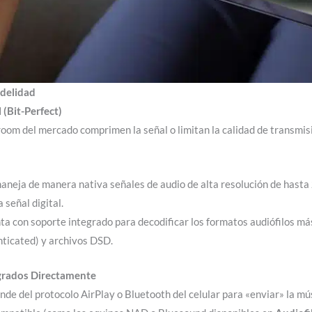
idelidad
 (Bit-Perfect)
room del mercado comprimen la señal o limitan la calidad de transmis
neja de manera nativa señales de audio de alta resolución de hasta
 señal digital.
a con soporte integrado para decodificar los formatos audiófilos má
icated) y archivos DSD.
egrados Directamente
nde del protocolo AirPlay o Bluetooth del celular para «enviar» la mú