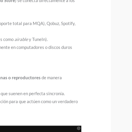
lo Store
) se conecta directamente a los
soporte total para MQA), Qobuz, Spotify,
mas como
airable
y TuneIn).
mente en computadores o discos duros
onas o reproductores
de manera
 que suenen en perfecta sincronía.
ación para que actúen como un verdadero