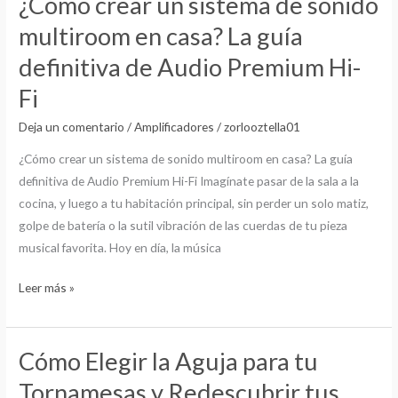
¿Cómo crear un sistema de sonido
Premium
crear
multiroom en casa? La guía
un
definitiva de Audio Premium Hi-
sistema
de
Fi
sonido
Deja un comentario
/
Amplificadores
/
zorlooztella01
multiroom
en
¿Cómo crear un sistema de sonido multiroom en casa? La guía
casa?
definitiva de Audio Premium Hi-Fi Imagínate pasar de la sala a la
La
cocina, y luego a tu habitación principal, sin perder un solo matiz,
guía
golpe de batería o la sutil vibración de las cuerdas de tu pieza
definitiva
musical favorita. Hoy en día, la música
de
Leer más »
Audio
Premium
Hi-
Cómo Elegir la Aguja para tu
Fi
Cómo
Elegir
Tornamesas y Redescubrir tus