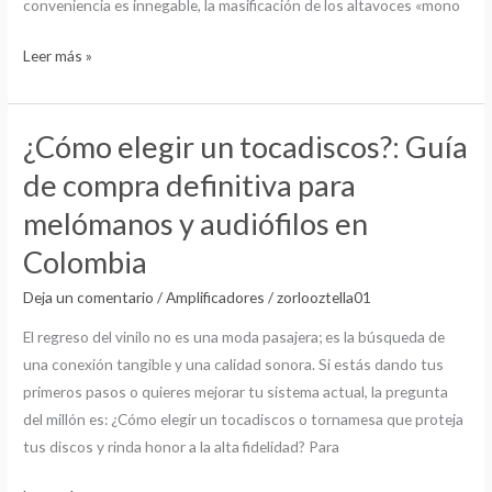
conveniencia es innegable, la masificación de los altavoces «mono
audio?
Leer más »
¿Cómo elegir un tocadiscos?: Guía
¿Cómo
elegir
de compra definitiva para
un
melómanos y audiófilos en
tocadiscos?:
Guía
Colombia
de
Deja un comentario
/
Amplificadores
/
zorlooztella01
compra
definitiva
El regreso del vinilo no es una moda pasajera; es la búsqueda de
para
una conexión tangible y una calidad sonora. Si estás dando tus
melómanos
primeros pasos o quieres mejorar tu sistema actual, la pregunta
y
del millón es: ¿Cómo elegir un tocadiscos o tornamesa que proteja
audiófilos
tus discos y rinda honor a la alta fidelidad? Para
en