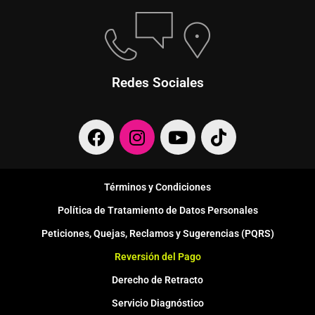
Redes Sociales
F
I
Y
T
a
n
o
i
c
s
u
k
e
t
t
t
Términos y Condiciones
b
a
u
o
Política de Tratamiento de Datos Personales
o
g
b
k
o
r
e
Peticiones, Quejas, Reclamos y Sugerencias (PQRS)
k
a
Reversión del Pago
m
Derecho de Retracto
Servicio Diagnóstico