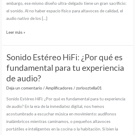
embargo, ese mismo diseño ultra-delgado tiene un gran sacrificio:
para
el sonido. Al no haber espacio físico para altavoces de calidad, el
dar
audio nativo de los […]
el
salto
Leer más »
al
Audio
Premium
Sonido Estéreo HiFi: ¿Por qué es
Sonido
Estéreo
fundamental para tu experiencia
HiFi:
de audio?
¿Por
qué
Deja un comentario
/
Amplificadores
/
zorlooztella01
es
Sonido Estéreo HiFi: ¿Por qué es fundamental para tu experiencia
fundamental
de audio? En la era de la inmediatez digital, nos hemos
para
acostumbrado a escuchar música en movimiento: audífonos
tu
inalámbricos mientras caminamos, o pequeños altavoces
experiencia
portátiles e inteligentes en la cocina o la habitación. Si bien la
de