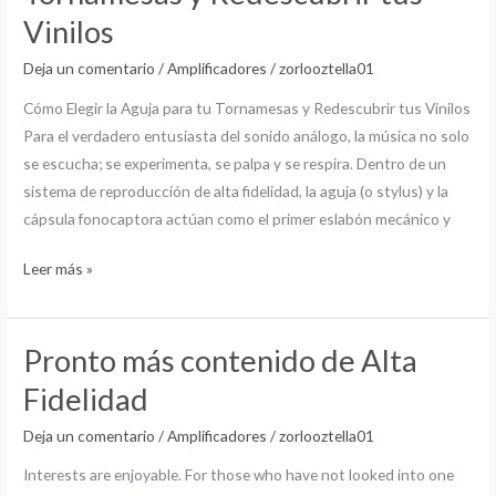
la
Vinilos
Aguja
para
Deja un comentario
/
Amplificadores
/
zorlooztella01
tu
Cómo Elegir la Aguja para tu Tornamesas y Redescubrir tus Vinilos
Tornamesas
Para el verdadero entusiasta del sonido análogo, la música no solo
y
se escucha; se experimenta, se palpa y se respira. Dentro de un
Redescubrir
sistema de reproducción de alta fidelidad, la aguja (o stylus) y la
tus
cápsula fonocaptora actúan como el primer eslabón mecánico y
Vinilos
Leer más »
Pronto más contenido de Alta
Pronto
más
Fidelidad
contenido
Deja un comentario
/
Amplificadores
/
zorlooztella01
de
Alta
Interests are enjoyable. For those who have not looked into one
Fidelidad