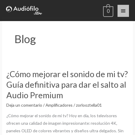
Ir
Menú
0
al
contenido
princi
Blog
¿Cómo mejorar el sonido de mi tv?
¿Cómo
mejorar
Guía definitiva para dar el salto al
el
Audio Premium
sonido
de
Deja un comentario
/
Amplificadores
/
zorlooztella01
mi
¿Cómo mejorar el sonido de mi tv? Hoy en día, los televisores
tv?
ofrecen una calidad de imagen impresionante: resolución 4K,
Guía
paneles OLED de colores vibrantes y diseños ultra delgados. Sin
definitiva