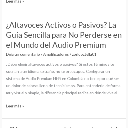
Leer más »
Colombia
¿Altavoces Activos o Pasivos? La
¿Altavoces
Activos
Guía Sencilla para No Perderse en
o
el Mundo del Audio Premium
Pasivos?
La
Deja un comentario
/
Amplificadores
/
zorlooztella01
Guía
¿Debo elegir altavoces activos o pasivos? Si estos términos te
Sencilla
suenan a un idioma extraño, no te preocupes. Configurar un
para
sistema de Audio Premium Hi-Fi en Colombia no tiene por qué ser
No
un dolor de cabeza lleno de tecnicismos. Para entenderlo de forma
Perderse
muy visual y simple, la diferencia principal radica en dónde vive el
en
el
Leer más »
Mundo
del
Audio
¿Cómo