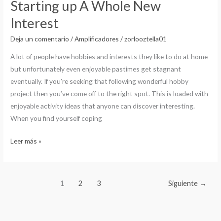
Starting up A Whole New
Follow
Interest
Advice
For
Deja un comentario
/
Amplificadores
/
zorlooztella01
Starting
A lot of people have hobbies and interests they like to do at home
up
but unfortunately even enjoyable pastimes get stagnant
A
eventually. If you’re seeking that following wonderful hobby
Whole
project then you’ve come off to the right spot. This is loaded with
New
enjoyable activity ideas that anyone can discover interesting.
Interest
When you find yourself coping
Leer más »
1
2
3
Siguiente
→