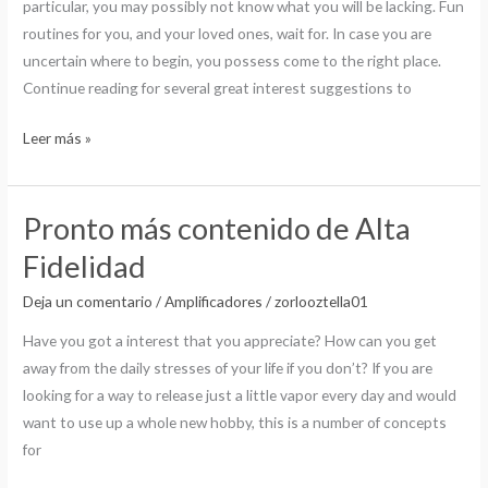
particular, you may possibly not know what you will be lacking. Fun
routines for you, and your loved ones, wait for. In case you are
uncertain where to begin, you possess come to the right place.
Continue reading for several great interest suggestions to
Leer más »
Pronto más contenido de Alta
Pronto
más
Fidelidad
contenido
Deja un comentario
/
Amplificadores
/
zorlooztella01
de
Alta
Have you got a interest that you appreciate? How can you get
Fidelidad
away from the daily stresses of your life if you don’t? If you are
looking for a way to release just a little vapor every day and would
want to use up a whole new hobby, this is a number of concepts
for