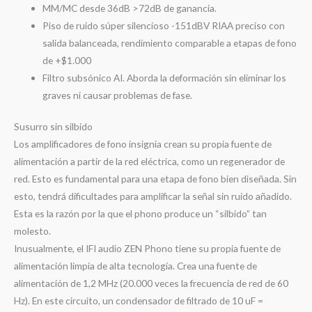
MM/MC desde 36dB >72dB de ganancia.
Piso de ruido súper silencioso -151dBV
RIAA preciso con
salida balanceada, rendimiento comparable a etapas de fono
de +$1.000
Filtro subsónico AI.
Aborda la deformación sin eliminar los
graves ni causar problemas de fase.
Susurro sin silbido
Los amplificadores de fono insignia crean su propia fuente de
alimentación a partir de la red eléctrica, como un regenerador de
red.
Esto es fundamental para una etapa de fono bien diseñada.
Sin
esto, tendrá dificultades para amplificar la señal sin ruido añadido.
Esta es la razón por la que el phono produce un “silbido” tan
molesto.
Inusualmente, el IFI audio ZEN Phono tiene su propia fuente de
alimentación limpia de alta tecnología.
Crea una fuente de
alimentación de 1,2 MHz (20.000 veces la frecuencia de red de 60
Hz).
En este circuito, un condensador de filtrado de 10 uF =