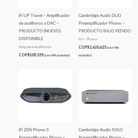
iFi UP Travel – Amplificador
Cambridge Audio DUO
de audífonos y DAC –
Preamplificador Phono –
PRODUCTO (NUEVO)
PRODUCTO BAJO PEDIDO
DISPONIBLE
Pre - Phono
Amp para Audífonos
COP$
1,620,623
(con IVA
COP$
509,339
(con IVA incluído)
incluído)
iFi ZEN Phono 3
Cambridge Audio SOLO
Preamplificador Phono –
Preamplificador Phono –