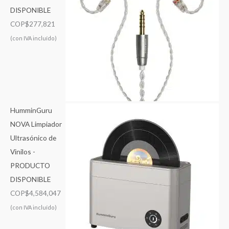
DISPONIBLE
COP$
277,821
(con IVA incluído)
HumminGuru
NOVA Limpiador
Ultrasónico de
Vinilos -
PRODUCTO
DISPONIBLE
COP$
4,584,047
(con IVA incluído)