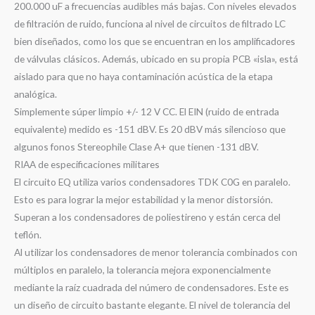
200.000 uF a frecuencias audibles más bajas.
Con niveles elevados
de filtración de ruido, funciona al nivel de circuitos de filtrado LC
bien diseñados, como los que se encuentran en los amplificadores
de válvulas clásicos.
Además, ubicado en su propia PCB «isla», está
aislado para que no haya contaminación acústica de la etapa
analógica.
Simplemente súper limpio +/- 12 V CC.
El EIN (ruido de entrada
equivalente) medido es -151 dBV.
Es 20 dBV más silencioso que
algunos fonos Stereophile Clase A+ que tienen -131 dBV.
RIAA de especificaciones militares
El circuito EQ utiliza varios condensadores TDK C0G en paralelo.
Esto es para lograr la mejor estabilidad y la menor distorsión.
Superan a los condensadores de poliestireno y están cerca del
teflón.
Al utilizar los condensadores de menor tolerancia combinados con
múltiplos en paralelo, la tolerancia mejora exponencialmente
mediante la raíz cuadrada del número de condensadores.
Este es
un diseño de circuito bastante elegante.
El nivel de tolerancia del