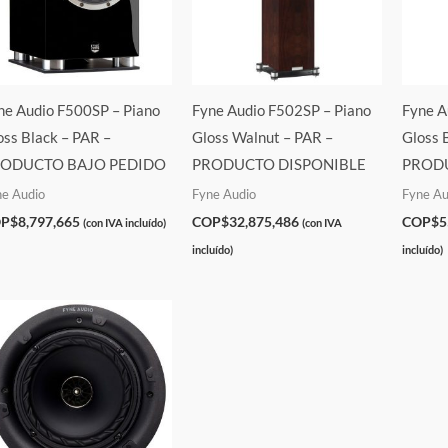
ne Audio F500SP – Piano
Fyne Audio F502SP – Piano
Fyne A
oss Black – PAR –
Gloss Walnut – PAR –
Gloss 
ODUCTO BAJO PEDIDO
PRODUCTO DISPONIBLE
PRODU
ne Audio
Fyne Audio
Fyne Au
P$
8,797,665
COP$
32,875,486
COP$
5
(con IVA incluído)
(con IVA
incluído)
incluído)