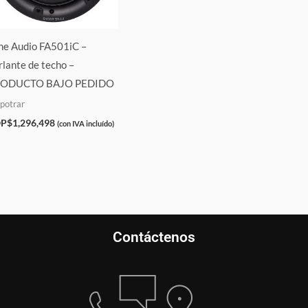
ne Audio FA501iC –
rlante de techo –
ODUCTO BAJO PEDIDO
potrar
P$
1,296,498
(con IVA incluído)
Contáctenos