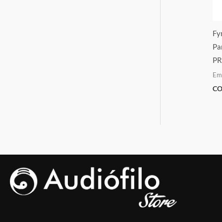
Fy
Pa
PR
Em
CO