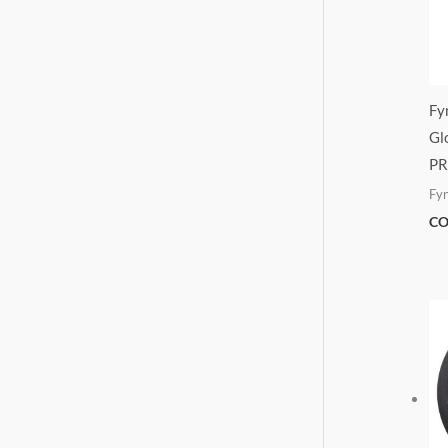
Fy
Gl
PR
Fy
CO