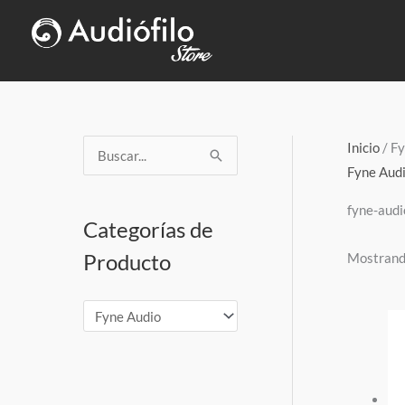
Ir
al
contenido
Inicio
/ F
B
Fyne Aud
u
fyne-audi
s
Categorías de
c
Producto
Mostrando
a
r
p
o
r
: