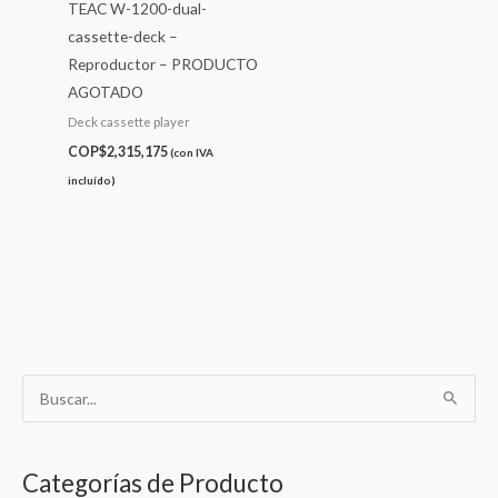
TEAC W-1200-dual-
cassette-deck –
Reproductor – PRODUCTO
AGOTADO
Deck cassette player
COP$
2,315,175
(con IVA
incluído)
B
u
s
Categorías de Producto
c