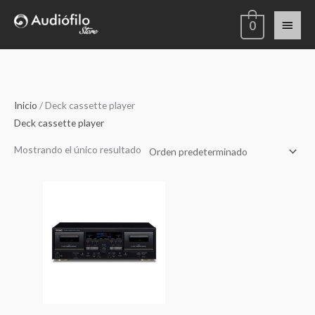
Ir
Menú
0
al
contenido
princi
Inicio
/ Deck cassette player
Deck cassette player
Mostrando el único resultado